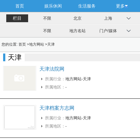
首页
娱乐休闲
生活服务
更多
栏目
不限
北京
上海
不限
地方名站
门户/媒体
您的位置:
首页
>
地方网站
>
天津
天津
天津法院网
所属行业：
地方网站-天津
所属地区：
-
天津档案方志网
所属行业：
地方网站-天津
所属地区：
-