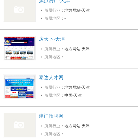
焦点房产-天津
所属行业：
地方网站-天津
所属地区：
-
房天下-天津
所属行业：
地方网站-天津
所属地区：
-
泰达人才网
所属行业：
地方网站-天津
所属地区：
中国-天津
津门招聘网
所属行业：
地方网站-天津
所属地区：
-