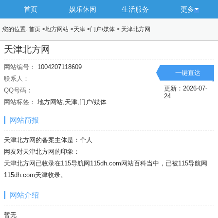
首页
娱乐休闲
生活服务
更多
您的位置:
首页
>
地方网站
>
天津
>
门户/媒体
>
天津北方网
天津北方网
网站编号：
1004207118609
一键直达
联系人：
更新：2026-07-
QQ号码：
24
网站标签：
地方网站,天津,门户/媒体
网站简报
天津北方网的备案主体是：个人
网友对天津北方网的印象：
天津北方网已收录在115导航网115dh.com网站百科当中，已被115导航网
115dh.com
天津
收录。
网站介绍
暂无