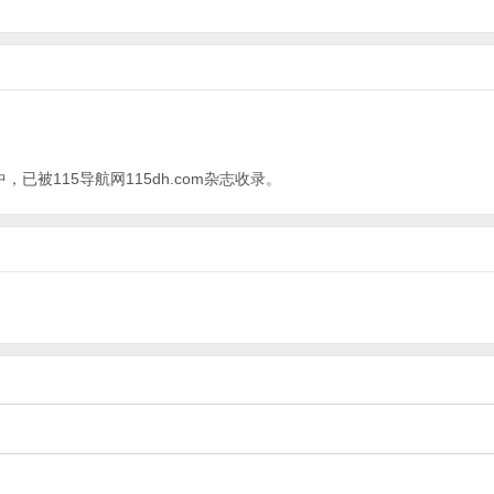
已被115导航网115dh.com
杂志
收录。