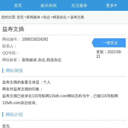
首页
娱乐休闲
生活服务
更多
您的位置:
首页
>
新闻媒体
>
杂志
>
精选杂志
>
益寿文摘
益寿文摘
网站编号：
1008219224292
一键直达
联系人：
更新：2023-09-
QQ号码：
21
网站标签：
新闻媒体,杂志,精选杂志
网站简报
益寿文摘的备案主体是：个人
网友对益寿文摘的印象：
益寿文摘已收录在115导航网115dh.com网站百科当中，已被115导航网
115dh.com
杂志
收录。
网站介绍
暂无