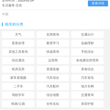
发布时间：
2025-02-24
查看详情
生活服务-交友
中国
相关的分类
天气
实用查询
交通出行
星座命理
教育学习
金融理财
其他工具查询
快递查询
手机综合
综合通信
运营商
各地通信管理局
租房买房
房屋装修
美食综合
家常菜视频
汽车综合
汽车资讯
二手车
汽车配件
地方车网
驾校学车
综合地图
交通查询
铁路/公路
女性名站
美容护肤