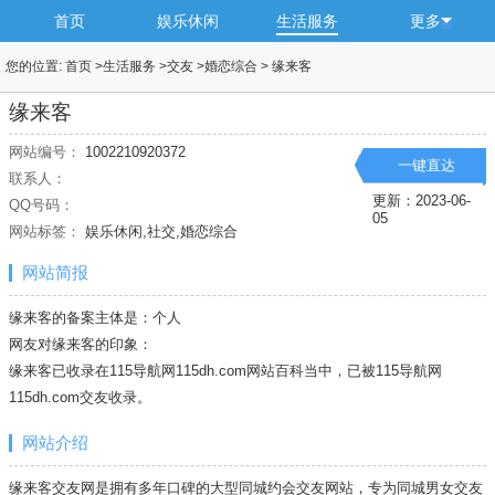
首页
娱乐休闲
生活服务
更多
您的位置:
首页
>
生活服务
>
交友
>
婚恋综合
>
缘来客
缘来客
网站编号：
1002210920372
一键直达
联系人：
更新：2023-06-
QQ号码：
05
网站标签：
娱乐休闲,社交,婚恋综合
网站简报
缘来客的备案主体是：个人
网友对缘来客的印象：
缘来客已收录在115导航网115dh.com网站百科当中，已被115导航网
115dh.com
交友
收录。
网站介绍
缘来客交友网是拥有多年口碑的大型同城约会交友网站，专为同城男女交友