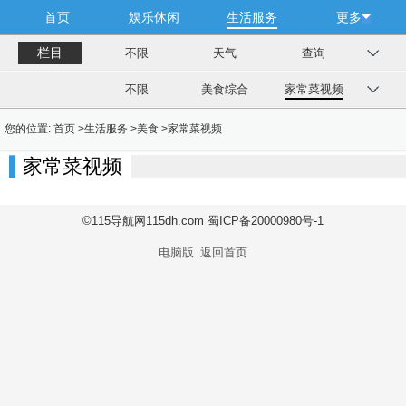
首页
娱乐休闲
生活服务
更多
栏目
不限
天气
查询
不限
美食综合
家常菜视频
您的位置:
首页
>
生活服务
>
美食
>
家常菜视频
家常菜视频
©115导航网115dh.com 蜀ICP备20000980号-1
电脑版
返回首页