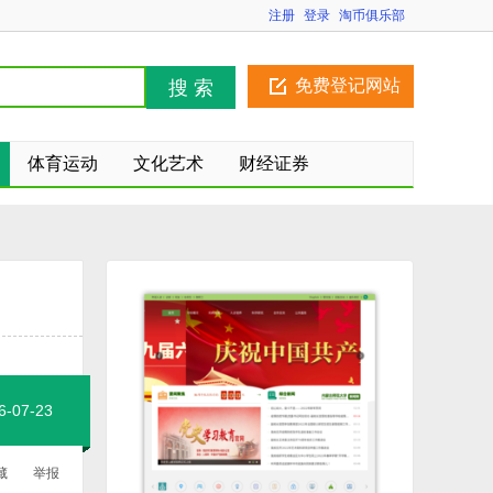
注册
登录
淘币俱乐部
免费登记网站
搜 索
体育运动
文化艺术
财经证券
07-23
藏
举报