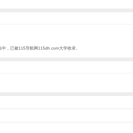
，已被115导航网115dh.com
大学
收录。