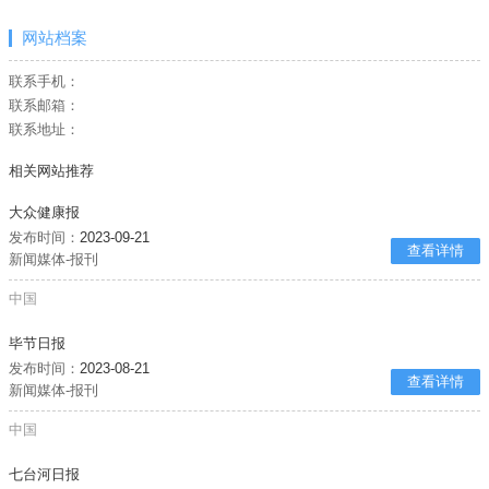
网站档案
联系手机：
联系邮箱：
联系地址：
相关网站推荐
大众健康报
发布时间：
2023-09-21
查看详情
新闻媒体-报刊
中国
毕节日报
发布时间：
2023-08-21
查看详情
新闻媒体-报刊
中国
七台河日报