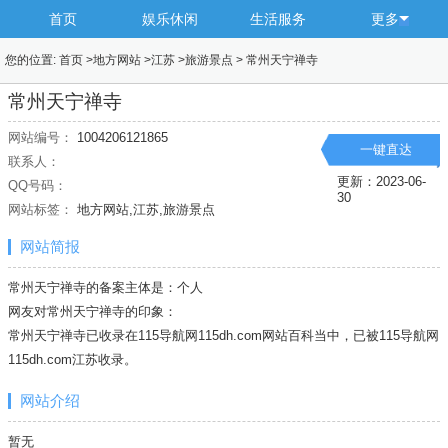
首页
娱乐休闲
生活服务
更多
您的位置:
首页
>
地方网站
>
江苏
>
旅游景点
>
常州天宁禅寺
常州天宁禅寺
网站编号：
1004206121865
一键直达
联系人：
更新：2023-06-
QQ号码：
30
网站标签：
地方网站,江苏,旅游景点
网站简报
常州天宁禅寺的备案主体是：个人
网友对常州天宁禅寺的印象：
常州天宁禅寺已收录在115导航网115dh.com网站百科当中，已被115导航网
115dh.com
江苏
收录。
网站介绍
暂无